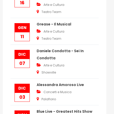
16
Arte e Cultura
Teatro Team
Grease - Il Musical
GEN
Arte e Cultura
11
Teatro Team
Daniele Condotta - Sei In
DIC
Condotta
07
Arte e Cultura
Showville
Alessandra Amoroso Live
DIC
Concerti e Musica
03
Palaflorio
Blue Live - Greatest Hits Show