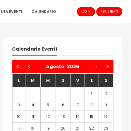
ISTA EVENTI
CALENDARIO
LOGIN
REGISTRATI
Calendario Eventi
Agosto
2026
L
M
M
G
V
S
D
1
2
3
4
5
6
7
8
9
10
11
12
13
14
15
16
17
18
19
20
21
22
23