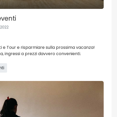
13 eventi
Viaggi e Turismo
eventi
 2022
etti e Tour e risparmiare sulla prossima vacanza!
a, ingressi a prezzi davvero convenienti.
nti