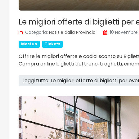
5 eventi
2 eventi
Eventi Religiosi
Le migliori offerte di biglietti per 
Categoria:
Notizie dalla Provincia
10 Novembre
Meetup
Tickets
Offrire le migliori offerte e codici sconto su Bigli
Compra online biglietti del treno, traghetti, cinem
Leggi tutto: Le migliori offerte di biglietti per eve