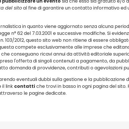
 e pubblicizzare un evento
sia che esso sia gratuito e/o 
ta del sito
al fine di garantire un contatto informativo ed ut
nalistica in quanto viene aggiornato senza alcuna periodi
egge n° 62 del 7.03.2001 e successive modifiche. Si evidenzia
n. 103/2012, questo sito web non ritiene di essere obbligat
questa compete esclusivamente alle imprese che editano
he conseguano ricavi annui da attività editoriale superior
resa l'offerta di singoli contenuti a pagamento, da pubbli
fatto domanda di provvidenze, contributi o agevolazioni p
hiarendo eventuali dubbi sulla gestione e la pubblicazione 
il link
contatti
che trovi in basso in ogni pagina del sito.
e attraverso le pagine dedicate.