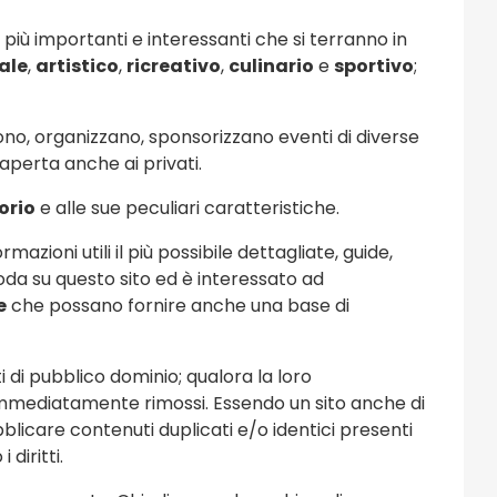
 più importanti e interessanti che si terranno in
ale
,
artistico
,
ricreativo
,
culinario
e
sportivo
;
cono, organizzano, sponsorizzano eventi di diverse
 aperta anche ai privati.
torio
e alle sue peculiari caratteristiche.
rmazioni utili il più possibile dettagliate, guide,
roda su questo sito ed è interessato ad
e
che possano fornire anche una base di
i di pubblico dominio; qualora la loro
o immediatamente rimossi. Essendo un sito anche di
licare contenuti duplicati e/o identici presenti
diritti.