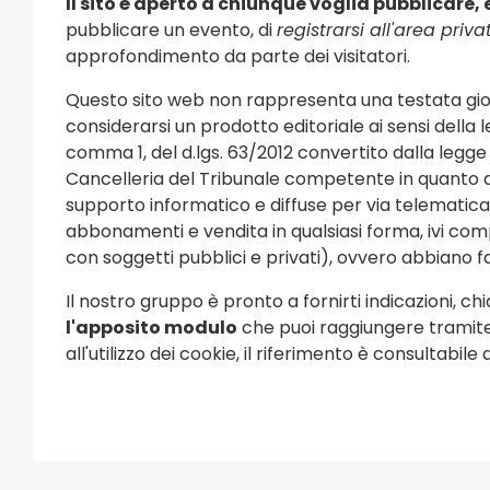
Il sito è aperto a chiunque voglia pubblicare,
pubblicare un evento, di
registrarsi all'area priva
approfondimento da parte dei visitatori.
Questo sito web non rappresenta una testata gior
considerarsi un prodotto editoriale ai sensi della l
comma 1, del d.lgs. 63/2012 convertito dalla legge 
Cancelleria del Tribunale competente in quanto 
supporto informatico e diffuse per via telematica c
abbonamenti e vendita in qualsiasi forma, ivi comp
con soggetti pubblici e privati), ovvero abbiano 
Il nostro gruppo è pronto a fornirti indicazioni, c
l'apposito modulo
che puoi raggiungere tramite 
all'utilizzo dei cookie, il riferimento è consultabil