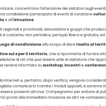
izzare, concentrare l'attenzione dei visitatori sugli eventi
 una condivisione partecipata di eventi di carattere
cultur
la
e all'
istruzione
.
i regionali e provinciali, associazioni e gruppi che produ
ti è costante, non periodica, perlopiù libera e gratuita, ed
uogo di condivisione
allo scopo di dare
risalto al terri
va sul e per il territorio
, che si ripromette di fornire info
selezione di ciò che può essere utile al visitatore che app
e tenersi informato su
workshop
,
incontri
e
conferenz
 da internet e, pertanto, dopo verifica, vengono considerat
, vogliate comunicarlo tramite i moduli appositi, e sarann
 essere presenti altrove. Ci impegnamo per evitare di pubb
amo pronti alla immediata rimozione se altri ne vantassero i 