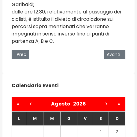
Garibaldi;
dalle ore 12.30, relativamente al passaggio dei
ciclisti, è istituito il divieto di circolazione sui
percorsi sopra menzionati che verranno
impegnati in senso inverso fino ai punti di
partenza A, B e C.
Articolo precedente: Congresso “Medicina orale e salute:
Articolo succe
Prec
Avanti
Calendario Eventi
Agosto
2026
L
M
M
G
V
S
D
1
2