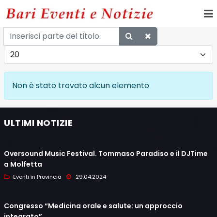
Inserisci
parte
Visualizza #
del
titolo
Info
Non è stato trovato alcun elemento
ULTIMI NOTIZIE
Oversound Music Festival. Tommaso Paradiso e il DJTime
a Molfetta
Eventi in Provincia
29.04.2024
Congresso “Medicina orale e salute: un approccio
integrato”